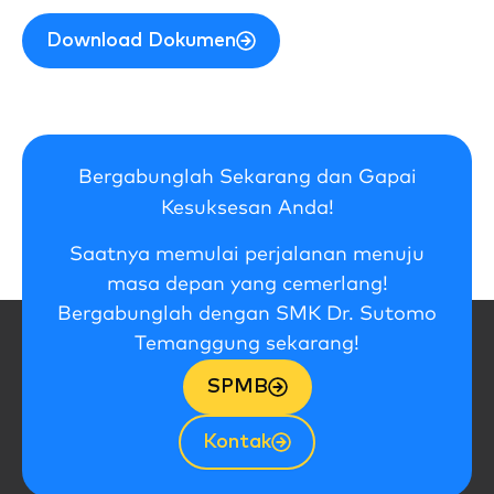
Download Dokumen
Bergabunglah Sekarang dan Gapai
Kesuksesan Anda!
Saatnya memulai perjalanan menuju
masa depan yang cemerlang!
Bergabunglah dengan SMK Dr. Sutomo
Temanggung sekarang!
SPMB
Kontak