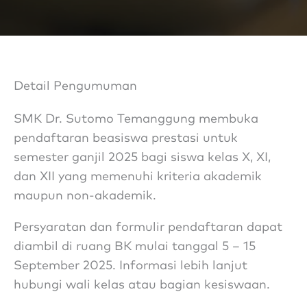
Detail Pengumuman
SMK Dr. Sutomo Temanggung membuka
pendaftaran beasiswa prestasi untuk
semester ganjil 2025 bagi siswa kelas X, XI,
dan XII yang memenuhi kriteria akademik
maupun non-akademik.
Persyaratan dan formulir pendaftaran dapat
diambil di ruang BK mulai tanggal 5 – 15
September 2025. Informasi lebih lanjut
hubungi wali kelas atau bagian kesiswaan.